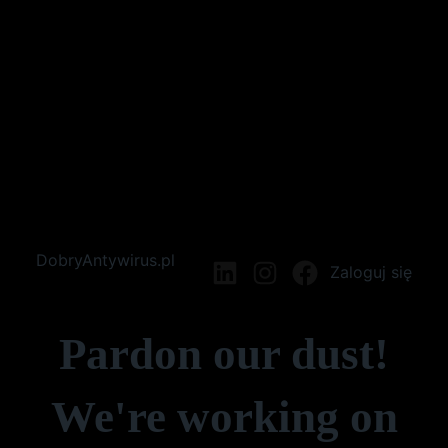
DobryAntywirus.pl
Zaloguj się
LinkedIn
Instagram
Facebook
Pardon our dust!
We're working on